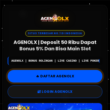
SITUS TERBESAR NO.1 DI INDONESIA
AGENOLX | Deposit 50 Ribu Dapat
Bonus 5% Dan Bisa Main Slot
AGENOLX | BONUS ROLINGAN | LIVE CASINO | LIVE POKER
🔥 DAFTAR AGENOLX
🔐 LOGIN AGENOLX